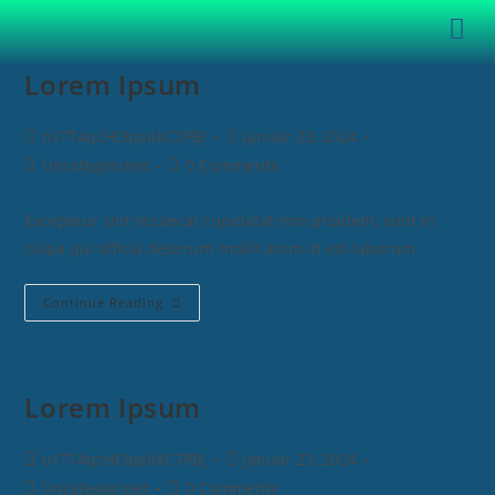
Lorem Ipsum
o1TT4qcHI3qailXC7PBj
január 23, 2024
Uncategorized
0 Comments
Excepteur sint occaecat cupidatat non proident, sunt in
culpa qui officia deserunt mollit anim id est laborum
Continue Reading
Lorem Ipsum
o1TT4qcHI3qailXC7PBj
január 23, 2024
Uncategorized
0 Comments