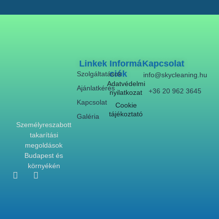
Linkek
Informá
Kapcsolat
Ciók
Szolgáltatások
info@skycleaning.hu
Adatvédelmi
Ajánlatkérés
+36 20 962 3645
nyilatkozat
Kapcsolat
Cookie
tájékoztató
Galéria
Személyreszabott
takarítási
megoldások
Budapest és
környékén