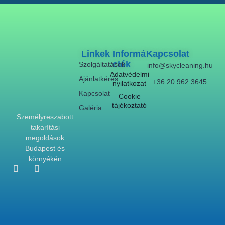
Linkek
Informá
Kapcsolat
Ciók
Szolgáltatások
info@skycleaning.hu
Adatvédelmi
Ajánlatkérés
+36 20 962 3645
nyilatkozat
Kapcsolat
Cookie
tájékoztató
Galéria
Személyreszabott
takarítási
megoldások
Budapest és
környékén